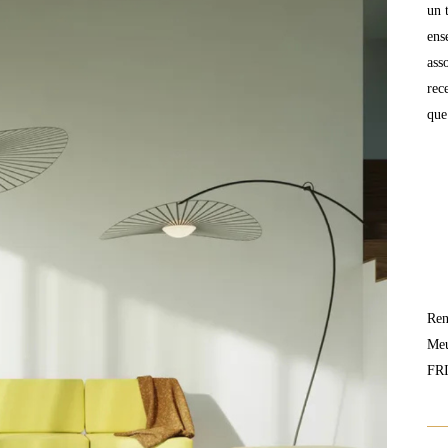
un 
ens
ass
rec
que
Ren
Meu
FR